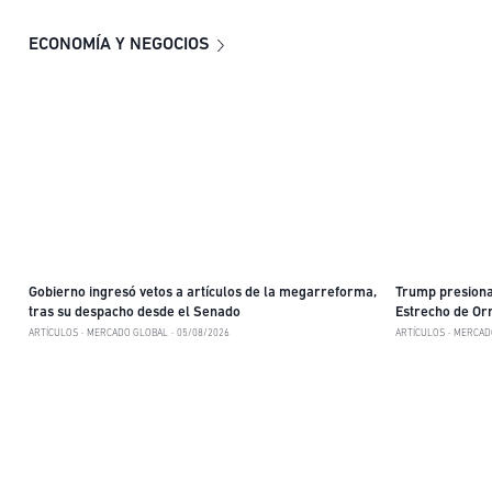
ECONOMÍA Y NEGOCIOS
Gobierno ingresó vetos a artículos de la megarreforma,
Trump presiona 
tras su despacho desde el Senado
Estrecho de O
ARTÍCULOS
MERCADO GLOBAL
05/08/2026
ARTÍCULOS
MERCAD