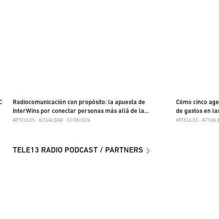
C
Radiocomunicación con propósito: la apuesta de
Cómo cinco agen
InterWins por conectar personas más allá de la
de gastos en l
tecnología
ARTÍCULOS
ACTUALIDAD
03/08/2026
ARTÍCULOS
ACTUALI
TELE13 RADIO PODCAST / PARTNERS