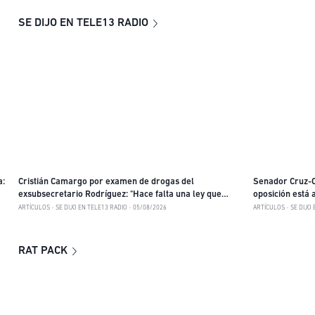
SE DIJO EN TELE13 RADIO
a:
Cristián Camargo por examen de drogas del
Senador Cruz-C
exsubsecretario Rodríguez: "Hace falta una ley que
oposición está 
implique qué laboratorios pueden hacer muestra"
discurso"
ARTÍCULOS
SE DIJO EN TELE13 RADIO
05/08/2026
ARTÍCULOS
SE DIJO 
RAT PACK