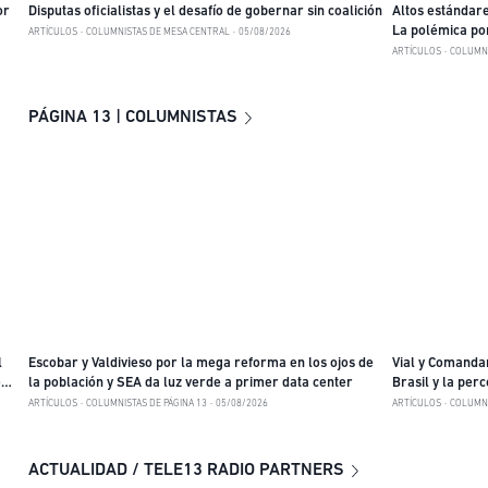
or
Disputas oficialistas y el desafío de gobernar sin coalición
Altos estándare
La polémica por
ARTÍCULOS
COLUMNISTAS DE MESA CENTRAL
05/08/2026
ARTÍCULOS
COLUMNI
PÁGINA 13 | COLUMNISTAS
l
Escobar y Valdivieso por la mega reforma en los ojos de
Vial y Comandar
e
la población y SEA da luz verde a primer data center
Brasil y la perc
China
ARTÍCULOS
COLUMNISTAS DE PÁGINA 13
05/08/2026
ARTÍCULOS
COLUMNI
ACTUALIDAD / TELE13 RADIO PARTNERS