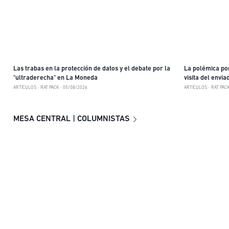
Las trabas en la protección de datos y el debate por la
La polémica por
"ultraderecha" en La Moneda
visita del envi
ARTÍCULOS
RAT PACK
05/08/2026
ARTÍCULOS
RAT PAC
MESA CENTRAL | COLUMNISTAS