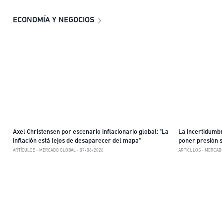
ECONOMÍA Y NEGOCIOS
Axel Christensen por escenario inflacionario global: "La
La incertidumbr
inflación está lejos de desaparecer del mapa"
poner presión s
ARTÍCULOS
MERCADO GLOBAL
07/08/2026
ARTÍCULOS
MERCAD