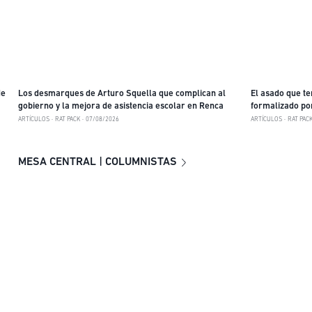
de
Los desmarques de Arturo Squella que complican al
El asado que t
gobierno y la mejora de asistencia escolar en Renca
formalizado por
preventiva y la 
ARTÍCULOS
RAT PACK
07/08/2026
ARTÍCULOS
RAT PAC
investigadores 
MESA CENTRAL | COLUMNISTAS