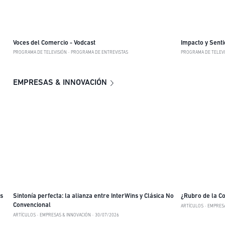
Voces del Comercio - Vodcast
Impacto y Senti
PROGRAMA DE TELEVISIÓN
PROGRAMA DE ENTREVISTAS
PROGRAMA DE TELEVI
EMPRESAS & INNOVACIÓN
s
Sintonía perfecta: la alianza entre InterWins y Clásica No
¿Rubro de la Co
Convencional
ARTÍCULOS
EMPRESA
ARTÍCULOS
EMPRESAS & INNOVACIÓN
30/07/2026