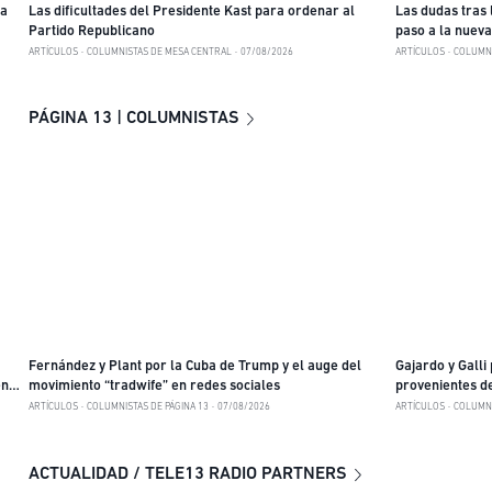
va
Las dificultades del Presidente Kast para ordenar al
Las dudas tras
Partido Republicano
paso a la nuev
ARTÍCULOS
COLUMNISTAS DE MESA CENTRAL
07/08/2026
ARTÍCULOS
COLUMNI
PÁGINA 13 | COLUMNISTAS
Fernández y Plant por la Cuba de Trump y el auge del
Gajardo y Galli 
en
movimiento “tradwife” en redes sociales
provenientes de
la sobrepoblaci
ARTÍCULOS
COLUMNISTAS DE PÁGINA 13
07/08/2026
ARTÍCULOS
COLUMNI
ACTUALIDAD / TELE13 RADIO PARTNERS