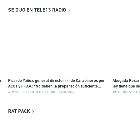
SE DIJO EN TELE13 RADIO
a
Ricardo Yáñez, general director (r) de Carabineros por
Abogada Rosario
ACOT y FF.AA.: “No tienen la preparación suficiente
ley tiene que s
porque no es su área de competencia la seguridad
prohibiciones e
ARTÍCULOS
SE DIJO EN TELE13 RADIO
07/08/2026
ARTÍCULOS
SE DIJO 
pública”
RAT PACK