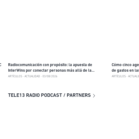
C
Radiocomunicación con propósito: la apuesta de
Cómo cinco agen
InterWins por conectar personas más allá de la
de gastos en l
tecnología
ARTÍCULOS
ACTUALIDAD
03/08/2026
ARTÍCULOS
ACTUALI
TELE13 RADIO PODCAST / PARTNERS